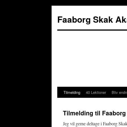
Faaborg Skak A
Tilmelding
40 Lektioner
Bliv end
Hop
til
Tilmelding til Faabor
indhold
Jeg vil gerne deltage i Faaborg Skak 