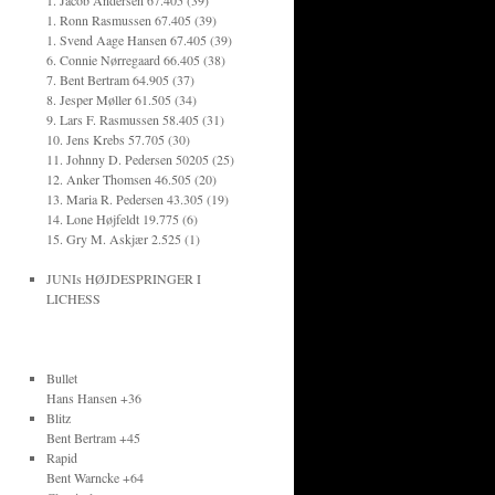
1. Jacob Andersen 67.405 (39)
1. Ronn Rasmussen 67.405 (39)
1. Svend Aage Hansen 67.405 (39)
6. Connie Nørregaard 66.405 (38)
7. Bent Bertram 64.905 (37)
8. Jesper Møller 61.505 (34)
9. Lars F. Rasmussen 58.405 (31)
10. Jens Krebs 57.705 (30)
11. Johnny D. Pedersen 50205 (25)
12. Anker Thomsen 46.505 (20)
13. Maria R. Pedersen 43.305 (19)
14. Lone Højfeldt 19.775 (6)
15. Gry M. Askjær 2.525 (1)
JUNIs HØJDESPRINGER I
LICHESS
Bullet
Hans Hansen +36
Blitz
Bent Bertram +45
Rapid
Bent Warncke +64