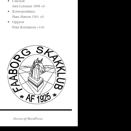
Classical
Jørn Lorenzen 1898 +0
Korrespondance
Hans Hansen 1561 +0
Opgaver
Peter Kristiansen +116
Drevet af WordPress.