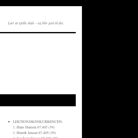
Lær at spille skak – og bliv god til det.
LEKTIONSKONKURRENCEN:
1. Hans Hansen 67.405 (39)
1. Henrik Jensen 67.405 (39)